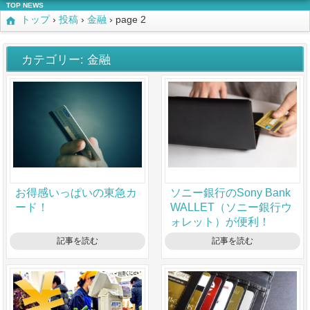
TOP NEWS
トップ
›
投稿
›
金融
›
page 2
カテゴリー: 金融
お得感いっぱいの東急カ
ソニー銀行のSony Bank
ード！
WALLET（ソニー銀行ウ
ォレット）が便利！
記事を読む
記事を読む