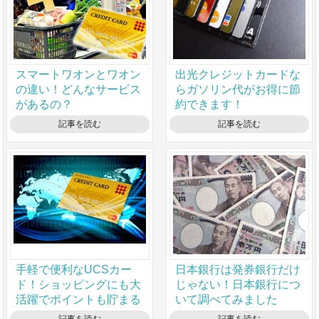
スマートワオンとワオン
出光クレジットカードな
の違い！どんなサービス
らガソリン代がお得に節
があるの？
約できます！
記事を読む
記事を読む
手軽で便利なUCSカー
日本銀行は発券銀行だけ
ド！ショッピングにも大
じゃない！日本銀行につ
活躍でポイントも貯まる
いて調べてみました