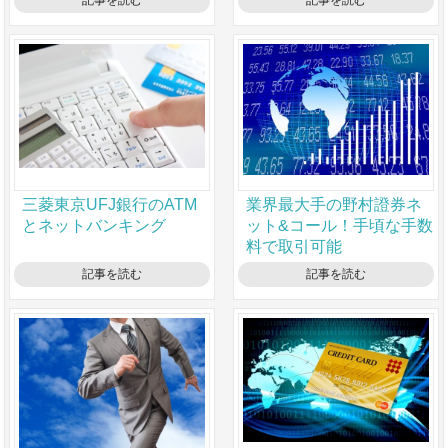
記事を読む
記事を読む
三菱東京UFJ銀行のATM
業界最大手の野村證券ネ
とネットバンキング
ット&コール！手頃な手数
料で取引可能
記事を読む
記事を読む