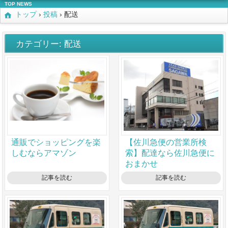
TOP NEWS
トップ
›
投稿
›
配送
カテゴリー: 配送
通販でショッピングを楽
【佐川急便の営業所検
しむならアマゾン
索】配達なら佐川急便に
おまかせ
記事を読む
記事を読む