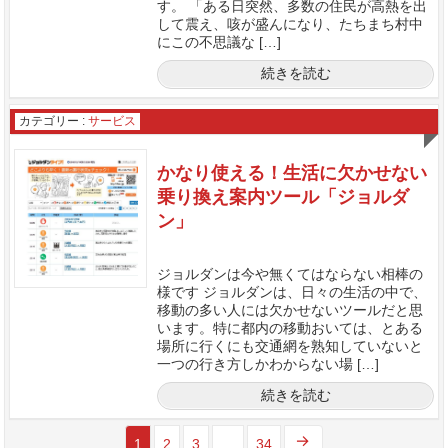
す。 「ある日突然、多数の住民が高熱を出
して震え、咳が盛んになり、たちまち村中
にこの不思議な […]
続きを読む
カテゴリー :
サービス
かなり使える！生活に欠かせない
乗り換え案内ツール「ジョルダ
ン」
ジョルダンは今や無くてはならない相棒の
様です ジョルダンは、日々の生活の中で、
移動の多い人には欠かせないツールだと思
います。特に都内の移動おいては、とある
場所に行くにも交通網を熟知していないと
一つの行き方しかわからない場 […]
続きを読む
1
2
3
…
34