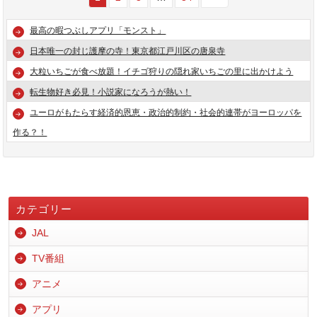
最高の暇つぶしアプリ「モンスト」
日本唯一の封じ護摩の寺！東京都江戸川区の唐泉寺
大粒いちごが食べ放題！イチゴ狩りの隠れ家いちごの里に出かけよう
転生物好き必見！小説家になろうが熱い！
ユーロがもたらす経済的恩恵・政治的制約・社会的連帯がヨーロッパを
作る？！
カテゴリー
JAL
TV番組
アニメ
アプリ