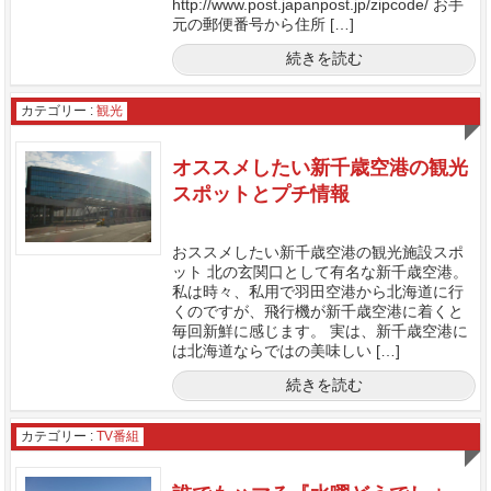
http://www.post.japanpost.jp/zipcode/ お手
元の郵便番号から住所 […]
続きを読む
カテゴリー :
観光
オススメしたい新千歳空港の観光
スポットとプチ情報
おススメしたい新千歳空港の観光施設スポ
ット 北の玄関口として有名な新千歳空港。
私は時々、私用で羽田空港から北海道に行
くのですが、飛行機が新千歳空港に着くと
毎回新鮮に感じます。 実は、新千歳空港に
は北海道ならではの美味しい […]
続きを読む
カテゴリー :
TV番組