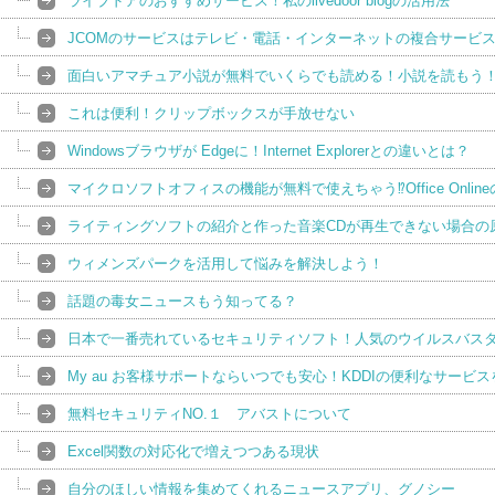
ライブドアのおすすめサービス！私のlivedoor blogの活用法
JCOMのサービスはテレビ・電話・インターネットの複合サービ
面白いアマチュア小説が無料でいくらでも読める！小説を読もう
これは便利！クリップボックスが手放せない
Windowsブラウザが Edgeに！Internet Explorerとの違いとは？
マイクロソフトオフィスの機能が無料で使えちゃう⁉Office Onli
ライティングソフトの紹介と作った音楽CDが再生できない場合の
ウィメンズパークを活用して悩みを解決しよう！
話題の毒女ニュースもう知ってる？
日本で一番売れているセキュリティソフト！人気のウイルスバス
My au お客様サポートならいつでも安心！KDDIの便利なサービ
無料セキュリティNO.１ アバストについて
Excel関数の対応化で増えつつある現状
自分のほしい情報を集めてくれるニュースアプリ、グノシー