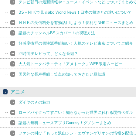
テレビ朝日の最新情報やニュース・イベントなどについてまとめ
BS－NHKで見るabc World News！日本の報道との違いについて
ＮＨＫの受信料分を有効活用しよう！便利なNHKニュースまとめ
話題のチャンネルBSスカパー！の視聴方法
好感度抜群の個性派番組揃い！人気のテレビ東京についてご紹介
24時間テレビって、どんな番組？
大人気トークバラエティ「アメトーク」WEB限定ムービー
国民的な長寿番組！笑点の知っておきたい豆知識
アニメ
ダイヤのＡの魅力
ロードバイクってすごい！知らなかった世界に触れる弱虫ペダル
話題の無料ニュースアプリGunosy！グノシーまとめ
ファンの叫び「もっと沢山シン・エヴァンゲリオンの情報を配信