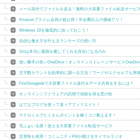
メール添付でファイルを送る！無料の大容量ファイル転送サービ
Amazonプライム会員が超お得！年会費以上の価値アリ！
Windows 10を徹底的に知っておこう！
自由な働き方を叶えるランサーズの使い方
Siriは本当に孤独を癒してくれる存在になるのか
使い勝手の良いOneDrive！オンラインストレージサービスOneDriv
文字数カウントを効率的に調べる方法！ワードやエクセルでも簡
FireStoragedeで大容量ファイル送付＆データ共有をするには？
オンラインソフトウェアの試用で信頼を得る窓の杜
はてなブログを使って楽々アフィリエイト！
マクロミルでたくさんポイントを稼ぐコツ教えます！
宅ふぁいる便！使える大容量ファイル転送サービス
災害時も有用！コミュニティFMが聴けるサイマルラジオ