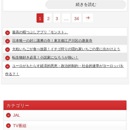
続きを読む
1
2
3
…
34
最高の暇つぶしアプリ「モンスト」
日本唯一の封じ護摩の寺！東京都江戸川区の唐泉寺
大粒いちごが食べ放題！イチゴ狩りの隠れ家いちごの里に出かけよう
転生物好き必見！小説家になろうが熱い！
ユーロがもたらす経済的恩恵・政治的制約・社会的連帯がヨーロッパを
作る？！
カテゴリー
JAL
TV番組