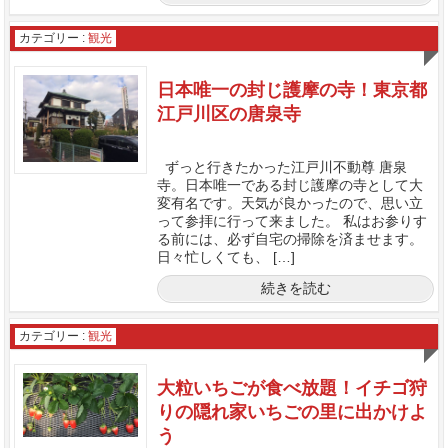
カテゴリー :
観光
日本唯一の封じ護摩の寺！東京都
江戸川区の唐泉寺
ずっと行きたかった江戸川不動尊 唐泉
寺。日本唯一である封じ護摩の寺として大
変有名です。天気が良かったので、思い立
って参拝に行って来ました。 私はお参りす
る前には、必ず自宅の掃除を済ませます。
日々忙しくても、 […]
続きを読む
カテゴリー :
観光
大粒いちごが食べ放題！イチゴ狩
りの隠れ家いちごの里に出かけよ
う