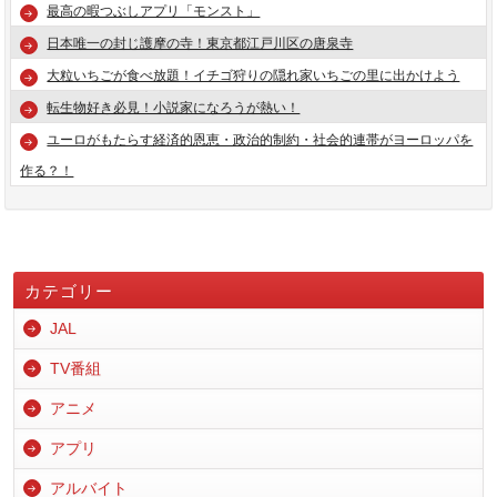
最高の暇つぶしアプリ「モンスト」
日本唯一の封じ護摩の寺！東京都江戸川区の唐泉寺
大粒いちごが食べ放題！イチゴ狩りの隠れ家いちごの里に出かけよう
転生物好き必見！小説家になろうが熱い！
ユーロがもたらす経済的恩恵・政治的制約・社会的連帯がヨーロッパを
作る？！
カテゴリー
JAL
TV番組
アニメ
アプリ
アルバイト