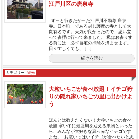
江戸川区の唐泉寺
ずっと行きたかった江戸川不動尊 唐泉
寺。日本唯一である封じ護摩の寺として大
変有名です。天気が良かったので、思い立
って参拝に行って来ました。 私はお参りす
る前には、必ず自宅の掃除を済ませます。
日々忙しくても、 […]
続きを読む
カテゴリー :
観光
大粒いちごが食べ放題！イチゴ狩
りの隠れ家いちごの里に出かけよ
う
ほんとは教えたくない！大粒いちごの食べ
放題 寒い冬に最盛期を迎える果物といった
ら、みんなが大好きな真っ赤なイチゴです
よね。 お腹いっぱいイチゴが食べたいと思