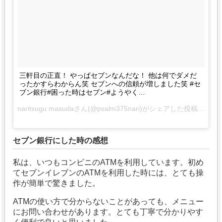
三軒目の正直！ やっぱセブンなんだな！ 他は何でダメだ
ったかすらわからん笑 セブンへの信頼が増しました笑 #セ
ブン銀行#困った時はセブン#ようやく…
naritsugu masudaさん(@psalm375nari)がシェアした投稿 –
2016
セブン銀行にした時の感想
私は、いつもコンビニのATMを利用しています。初め
てセブンイレブンのATMを利用した時には、とても操
作が簡単で驚きました。
ATMの使い方で分からないことがあっても、メニュー
にお問い合わせがあります。とても丁寧で分かりやす