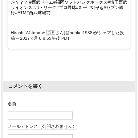
か？？？ #西武ドーム#福岡ソフトバンクホークス#埼玉西武
ライオンズ#パ・リーグ#プロ野球#야구 #야구장#セブン銀
行#ATM#西武球場前
Hiroshi Watanabe 🇯🇵さん(@nankai1938)がシェアした投
稿 –
2017 4月 8 8:59午後 PDT
コメントを書く
名前
メールアドレス（公開されません）