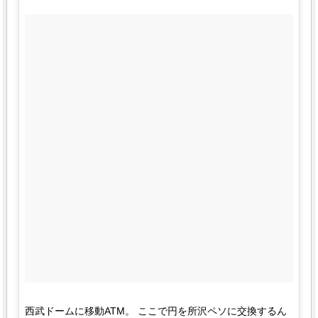
西武ドームに移動ATM。 ここで円を所沢ペソに交換するん