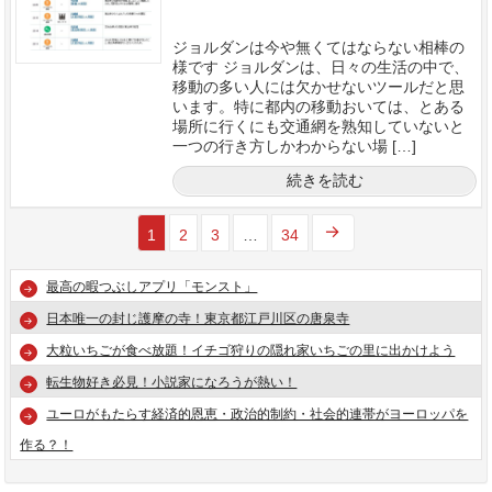
ジョルダンは今や無くてはならない相棒の
様です ジョルダンは、日々の生活の中で、
移動の多い人には欠かせないツールだと思
います。特に都内の移動おいては、とある
場所に行くにも交通網を熟知していないと
一つの行き方しかわからない場 […]
続きを読む
1
2
3
…
34
最高の暇つぶしアプリ「モンスト」
日本唯一の封じ護摩の寺！東京都江戸川区の唐泉寺
大粒いちごが食べ放題！イチゴ狩りの隠れ家いちごの里に出かけよう
転生物好き必見！小説家になろうが熱い！
ユーロがもたらす経済的恩恵・政治的制約・社会的連帯がヨーロッパを
作る？！